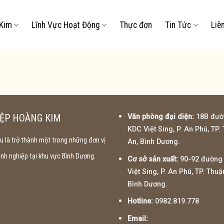
Kim
Lĩnh Vực Hoạt Động
Thực đơn
Tin Tức
Liê
ỆP HOÀNG KIM
Văn phòng đại diện:
18B đườ
KDC Việt Sing, P. An Phú, TP.
 là trở thành một trong những đơn vị
An, Bình Dương.
h nghiệp tại khu vực Bình Dương.
Cơ sở sản xuất:
90-92 đường 
Việt Sing, P. An Phú, TP. Thuậ
Bình Dương.
Hotline:
0982.819.778
Email: