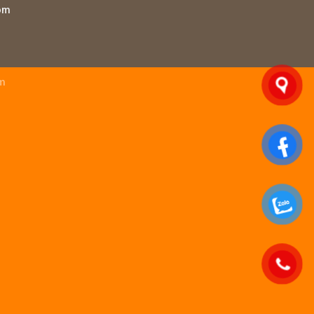
om
im