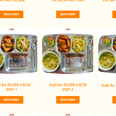
Bò Xào Củ Quả
Cá Ba Sa Kho Tiêu
Đùi Gà
MUA NGAY
MUA NGAY
Add to
Add to
wishlist
wishlist
t Ăn 20.000 ở KCN
Suất Ăn 20.000 ở KCN
Suất Ăn 
VSIP 1
VSIP 2
MUA NGAY
MUA NGAY