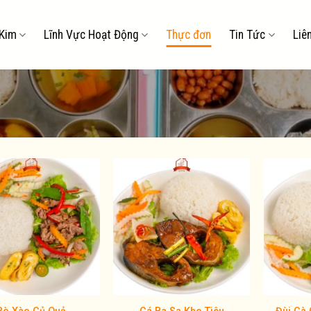
Kim
Lĩnh Vực Hoạt Động
Thực đơn
Tin Tức
Liê
Add to
Add to
wishlist
wishlist