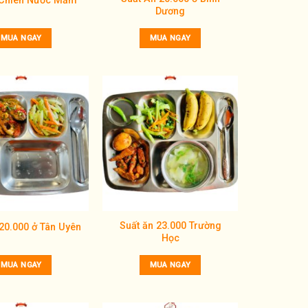
 Chiên Nước Mắm
Dương
MUA NGAY
MUA NGAY
Add to
Add to
wishlist
wishlist
Suất ăn 23.000 Trường
20.000 ở Tân Uyên
Học
MUA NGAY
MUA NGAY