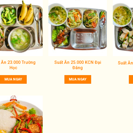
Add to
Add to
wishlist
wishlist
 Ăn 23.000 Trường
Suất Ăn 25.000 KCN Đại
Suất Ăn
Học
Đăng
MUA NGAY
MUA NGAY
Add to
wishlist