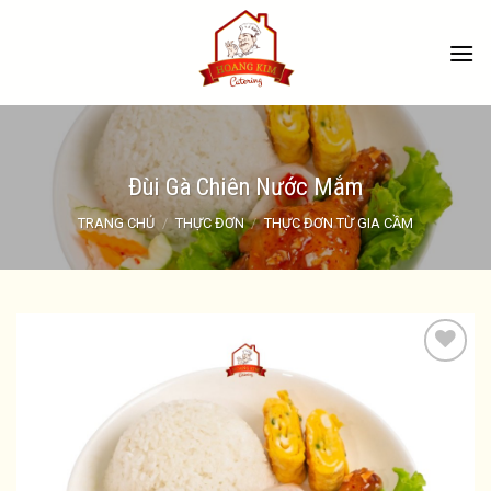
Skip
to
content
Đùi Gà Chiên Nước Mắm
TRANG CHỦ
/
THỰC ĐƠN
/
THỰC ĐƠN TỪ GIA CẦM
Add to
wishlist