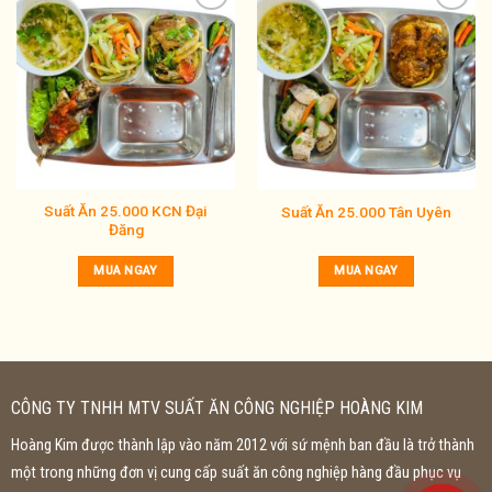
Add to
Add to
wishlist
wishlist
Suất Ăn 25.000 KCN Đại
Suất Ăn 25.000 Tân Uyên
Đăng
MUA NGAY
MUA NGAY
CÔNG TY TNHH MTV SUẤT ĂN CÔNG NGHIỆP HOÀNG KIM
Hoàng Kim được thành lập vào năm 2012 với sứ mệnh ban đầu là trở thành
một trong những đơn vị cung cấp suất ăn công nghiệp hàng đầu phục vụ