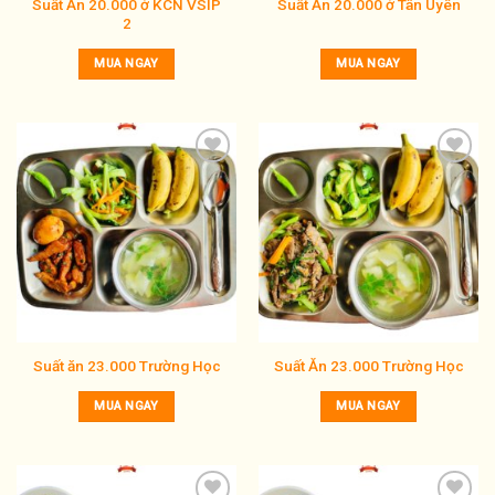
Suất Ăn 20.000 ở KCN VSIP
Suất Ăn 20.000 ở Tân Uyên
2
MUA NGAY
MUA NGAY
Add to
Add to
wishlist
wishlist
Suất ăn 23.000 Trường Học
Suất Ăn 23.000 Trường Học
MUA NGAY
MUA NGAY